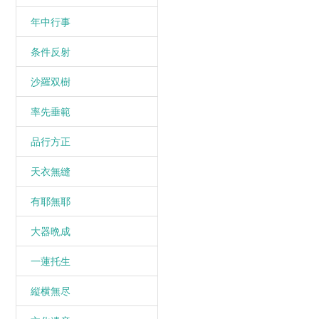
年中行事
条件反射
沙羅双樹
率先垂範
品行方正
天衣無縫
有耶無耶
大器晩成
一蓮托生
縦横無尽