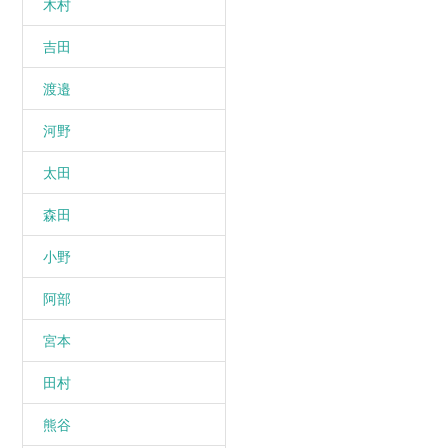
木村
吉田
渡邉
河野
太田
森田
小野
阿部
宮本
田村
熊谷