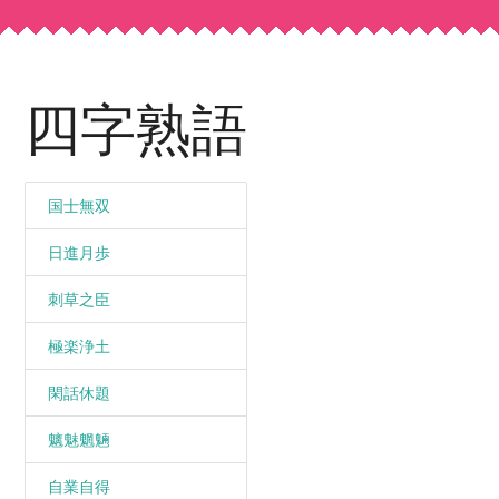
四字熟語
国士無双
日進月歩
刺草之臣
極楽浄土
閑話休題
魑魅魍魎
自業自得