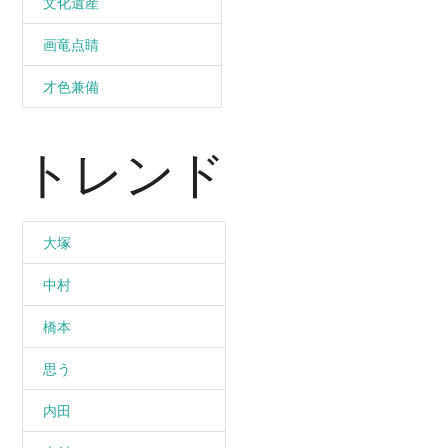
文化遺産
画竜点睛
才色兼備
トレンド
大塚
中村
橋本
思う
内田