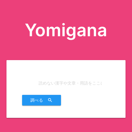
Yomigana
調べる
search