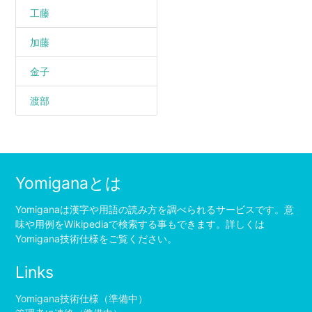
工藤
加藤
金子
渡部
Yomiganaとは
Yomiganaは漢字や用語の読み方を調べられるサービスです。意
味や用例をWikipediaで検索する事もできます。詳しくは
Yomigana技術仕様をご覧ください。
Links
Yomigana技術仕様（準備中）