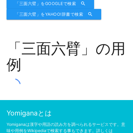
「三面六臂」をGOOGLEで検索
search
「三面六臂」をYAHOO!辞書で検索
search
「三面六臂」の用
例
Yomiganaとは
Yomiganaは漢字や用語の読み方を調べられるサービスです。意
味や用例をWikipediaで検索する事もできます。詳しくは