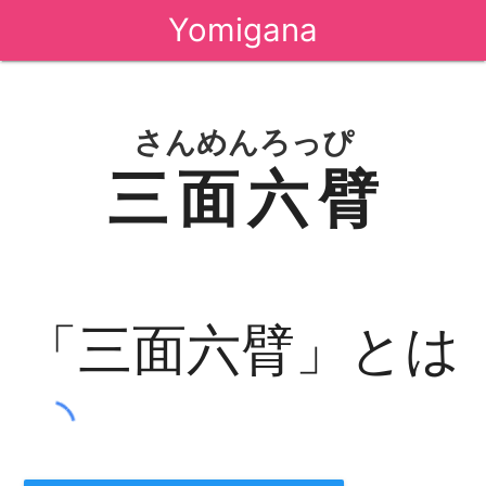
Yomigana
さんめんろっぴ
三面六臂
「三面六臂」とは