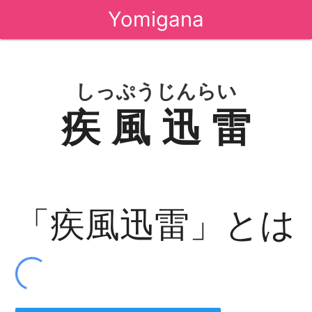
Yomigana
しっぷうじんらい
疾風迅雷
「疾風迅雷」とは