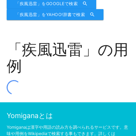
「疾風迅雷」をGOOGLEで検索
search
「疾風迅雷」をYAHOO!辞書で検索
search
「疾風迅雷」の用
例
Yomiganaとは
Yomiganaは漢字や用語の読み方を調べられるサービスです。意
味や用例をWikipediaで検索する事もできます。詳しくは